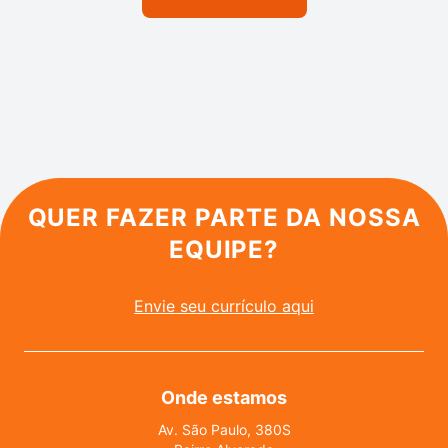
QUER FAZER PARTE DA NOSSA
EQUIPE?
Envie seu currículo aqui
Onde estamos
Av. São Paulo, 380S