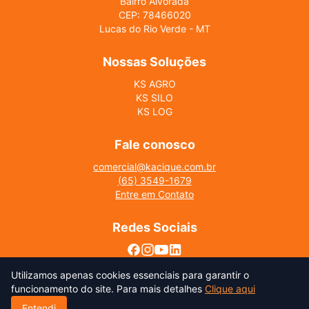
Bairro Alvorada
CEP: 78466020
Lucas do Rio Verde - MT
Nossas Soluções
KS AGRO
KS SILO
KS LOG
Fale conosco
comercial@kacique.com.br
(65) 3549-1679
Entre em Contato
Redes Sociais
Utilizamos apenas cookies essenciais para garantir o
funcionamento do site. Para mais detalhes
Clique aqui
Entendi
Kacique Sistemas © 2026. Todos os direitos reservados.