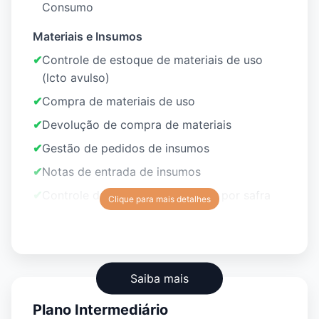
Consumo
Materiais e Insumos
✔
Controle de estoque de materiais de uso
(lcto avulso)
✔
Compra de materiais de uso
✔
Devolução de compra de materiais
✔
Gestão de pedidos de insumos
✔
Notas de entrada de insumos
✔
Controle de estoque de insumos por safra
Clique para mais detalhes
Saiba mais
Plano Intermediário